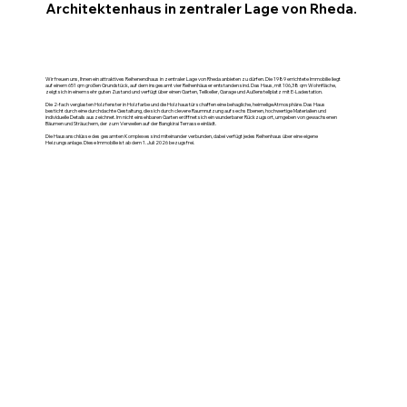
Architektenhaus in zentraler Lage von Rheda.
Wir freuen uns, Ihnen ein attraktives Reihenendhaus in zentraler Lage von Rheda anbieten zu dürfen. Die 1989 errichtete Immobilie liegt
auf einem 651 qm großen Grundstück, auf dem insgesamt vier Reihenhäuser entstanden sind. Das Haus, mit 106,38 qm Wohnfläche,
zeigt sich in einem sehr guten Zustand und verfügt über einen Garten, Teilkeller, Garage und Außenstellplatz mit E-Ladestation.
Die 2-fach verglasten Holzfenster in Holzfarbe und die Holzhaustür schaffen eine behagliche, heimeligeAtmosphäre. Das Haus
besticht durch eine durchdachte Gestaltung, die sich durch clevere Raumnutzung auf sechs Ebenen, hochwertige Materialien und
individuelle Details auszeichnet. Im nicht einsehbaren Garten eröffnet sich ein wunderbarer Rückzugsort, umgeben von gewachsenen
Bäumen und Sträuchern, der zum Verweilen auf der Bangkirai Terrasse einlädt.
Die Hausanschlüsse des gesamten Komplexes sind miteinander verbunden, dabei verfügt jedes Reihenhaus über eine eigene
Heizungsanlage. Diese Immobilie ist ab dem 1. Juli 2026 bezugsfrei.