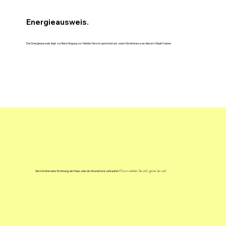
Energieausweis.
Der Energieausweis liegt zur Besichtigung vor. Melden Sie sich gerne bei uns, wenn Sie Interesse an diesem Objekt haben.
Sie möchten eine Wohnung, ein Haus oder ein Grundstück verkaufen?
Dann melden Sie sich gerne bei uns!