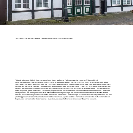
Wunderschöner und kernsanierter Fachwerktraum in Innenstadtlage von Rheda
Wir präsentieren ein historisches, kernsaniertes und sehr gepflegtes Fachwerkhaus, das moderne Wohnqualität mit
unverwechselbarem Charme verbindet und sich mitten in der Innenstadt befindet. Die ca. 250 m² Wohnfläche verteilen sich auf ein
ansprechend hergerichtetes Haupthaus, das 1982 kernsaniert wurde, mit zweischaligem Mauerwerk, vollständig gedämmtem Dach
und dreifach verglasten Fenstern, sowie einen später erweiterten hellen, modernen Anbau. Eine im Jahr 2023 eingebaute Gasheizung
ergänzt die gemütliche Atmosphäre, während ein großer Kamin im Wohnraum zu entspannten Abenden einlädt. Das Obergeschoss
bietet ein großes, gefliestes Bad mit Duschwanne, angrenzendem Ankleidezimmer und zwei weiteren hellen Räumen mit Laminat. Im
Dachgeschoss lädt eine eigene Sauna zum entspannten Ausklang des Tages ein. Gleich daneben befindet sich ein zweites Bad mit
Dusche, Badewanne und großem Dachfenster. Ein weiteres Zimmer mit Lichtband ergänzt das Geschoss. Ein ruhiger Innenhof und eine
großzügige Dachterrasse mit wunderbaren Weitblick runden das Angebot ab. Diese Immobilie ist ein wertvolles Kulturdenkmal in der
Region, ohne komplett unter Denkmalschutz zu stehen, was bauliche Freiheiten für die neuen Bewohner bedeutet.