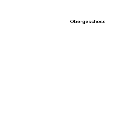
Obergeschoss