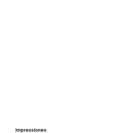
Impressionen.